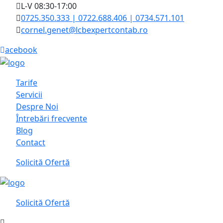
L-V 08:30-17:00
0725.350.333 | 0722.688.406 | 0734.571.101
cornel.genet@lcbexpertcontab.ro
acebook
Tarife
Servicii
Despre Noi
Întrebări frecvente
Blog
Contact
Solicită Ofertă
Solicită Ofertă