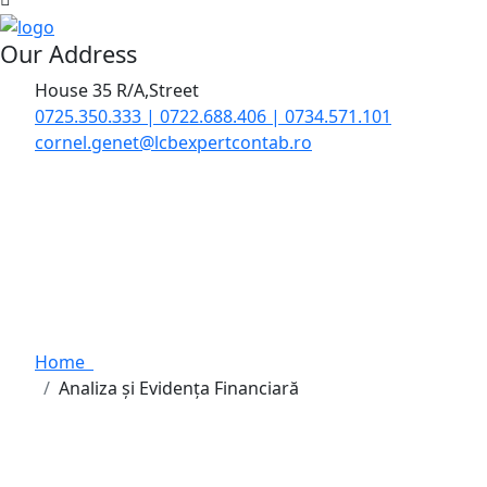
Our Address
House 35 R/A,Street
0725.350.333 | 0722.688.406 | 0734.571.101
cornel.genet@lcbexpertcontab.ro
Analiza și Evidența
Financiară
Home
Analiza și Evidența Financiară