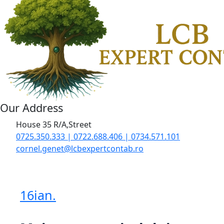
Our Address
House 35 R/A,Street
0725.350.333 | 0722.688.406 | 0734.571.101
cornel.genet@lcbexpertcontab.ro
16
ian.