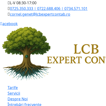
L-V 08:30-17:00
0725.350.333 | 0722.688.406 | 0734.571.101
cornel.genet@lcbexpertcontab.ro
acebook
Tarife
Servicii
Despre Noi
Întrebări frecvente