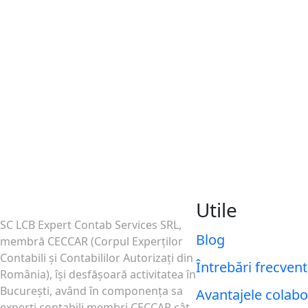
Utile
SC LCB Expert Contab Services SRL,
Blog
membră CECCAR (Corpul Experţilor
Contabili şi Contabililor Autorizaţi din
Întrebări frecven
România), îşi desfăşoară activitatea în
Bucureşti, având în componenţa sa
Avantajele colabo
experţi contabili membri CECCAR cât