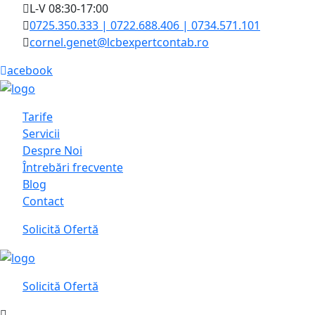
L-V 08:30-17:00
0725.350.333 | 0722.688.406 | 0734.571.101
cornel.genet@lcbexpertcontab.ro
acebook
Tarife
Servicii
Despre Noi
Întrebări frecvente
Blog
Contact
Solicită Ofertă
Solicită Ofertă