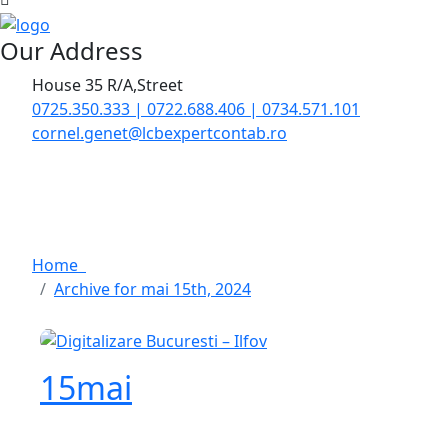
Our Address
House 35 R/A,Street
0725.350.333 | 0722.688.406 | 0734.571.101
cornel.genet@lcbexpertcontab.ro
Archive for mai 15th, 
Home
Archive for mai 15th, 2024
15
mai